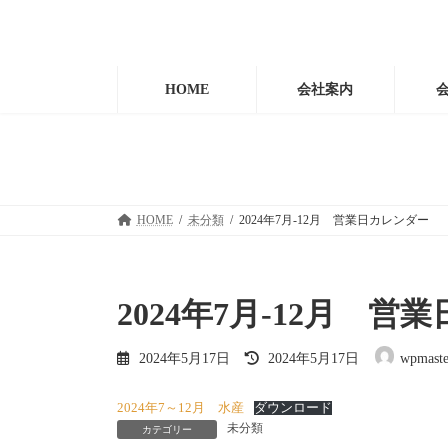
コ
ナ
ン
ビ
テ
ゲ
ン
ー
HOME
会社案内
ツ
シ
へ
ョ
ス
ン
キ
に
ッ
移
プ
動
HOME
未分類
2024年7月-12月 営業日カレンダー
2024年7月-12月 
最
2024年5月17日
2024年5月17日
wpmaste
終
更
新
2024年7～12月 水産
ダウンロード
日
未分類
カテゴリー
時