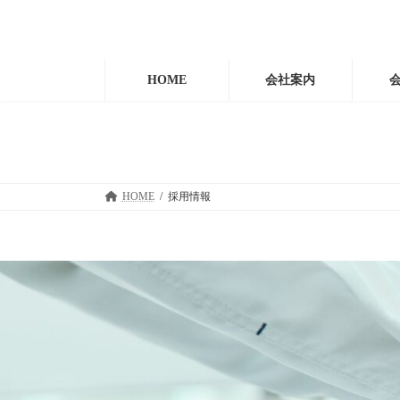
コ
ナ
ン
ビ
テ
ゲ
ン
ー
HOME
会社案内
ツ
シ
へ
ョ
ス
ン
キ
に
ッ
移
プ
動
HOME
採用情報